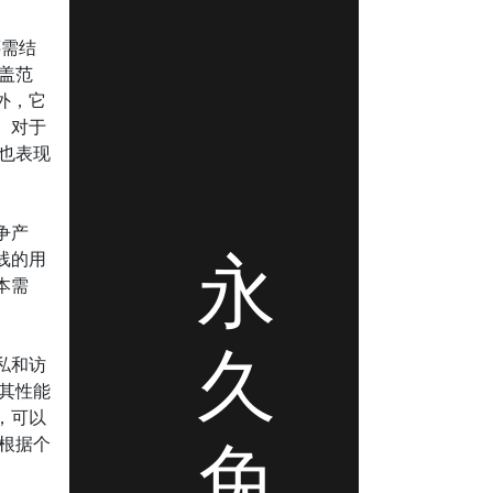
还需结
盖范
外，它
。对于
也表现
争产
永
线的用
本需
久
私和访
其性能
，可以
免
根据个