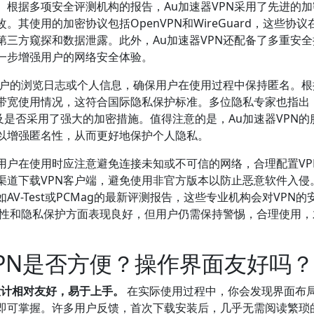
。根据多项安全评测机构的报告，Au加速器VPN采用了先进的加
其使用的加密协议包括OpenVPN和WireGuard，这些协议
三方窥探和数据泄露。此外，Au加速器VPN还配备了多重安全
进一步增强用户的网络安全体验。
用户的浏览日志或个人信息，确保用户在使用过程中保持匿名。根
带宽使用情况，这符合国际隐私保护标准。多位隐私专家也指出
以及是否采用了强大的加密措施。值得注意的是，Au加速器VPN的
以增强匿名性，从而更好地保护个人隐私。
用户在使用时应注意避免连接未知或不可信的网络，合理配置VP
渠道下载VPN客户端，避免使用非官方版本以防止恶意软件入侵
V-Test或PCMag的最新评测报告，这些专业机构会对VPN的
全性和隐私保护方面表现良好，但用户仍需保持警惕，合理使用，
VPN是否方便？操作界面友好吗？
设计相对友好，易于上手。
在实际使用过程中，你会发现界面布
即可掌握。许多用户反馈，首次下载安装后，几乎无需阅读繁琐