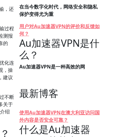
、
在当今数字化时代，网络安全和隐私
传输，还
保护变得尤为重
用户对Au加速器VPN的评价和反馈如
输过程
何？
检测报
Au加速器VPN是什
靠的
么？
优化连
Au加速器VPN是一种高效的网
观，操
，建议
最新博客
通过不断
多关于
介绍
使用Au加速器VPN在澳大利亚访问国
外内容是否安全可靠？
什么是Au加速器
样？