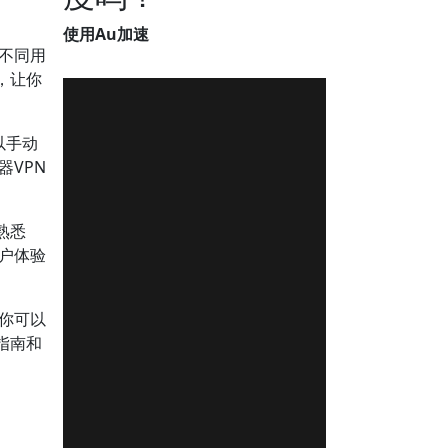
使用Au加速
不同用
，让你
以手动
VPN
熟悉
用户体验
使你可以
指南和